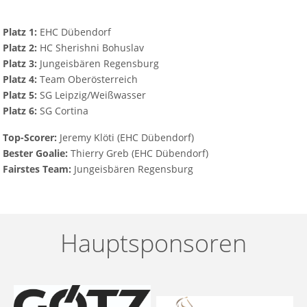
Platz 1:
EHC Dübendorf
Platz 2:
HC Sherishni Bohuslav
Platz 3:
Jungeisbären Regensburg
Platz 4:
Team Oberösterreich
Platz 5:
SG Leipzig/Weißwasser
Platz 6:
SG Cortina
Top-Scorer:
Jeremy Klöti (EHC Dübendorf)
Bester Goalie:
Thierry Greb (EHC Dübendorf)
Fairstes Team:
Jungeisbären Regensburg
Vorheriger Beitrag: Tag 5 - 06.01.2026
Nächster Be
Zurück
Weiter
Hauptsponsoren